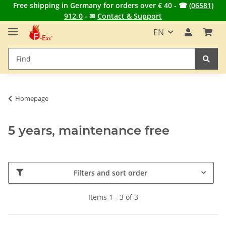
Free shipping in Germany for orders over € 40 - ☎
(06581)
912-0
- ✉
Contact & Support
EN
Homepage
5 years, maintenance free
Filters and sort order
Items 1 - 3 of 3