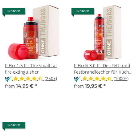
IN STOCK
IN STOCK
F-Exx 1.5 F - The small fat
F-Exx® 3.0 F - Der Fett- und
fire extinguisher
Festbrandlöscher für Küche,
(250+)
Grill und Camping
(1000+)
from
14,95 €
*
from
19,95 €
*
IN STOCK