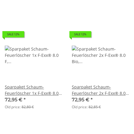
SALE 12%
SALE 12%
Sparpaket Schaum-
Sparpaket Schaum-
Feuerlöscher 1x F-Exx® 8.0
Feuerlöscher 2x F-Exx® 8.0
F, 2x F-Exx® 1.5 F, 1x F-Exx®
Bio, 1x F-Exx® 1.5 F
72,95 €
*
72,95 €
*
3.0 F
Old price:
82,80 €
Old price:
82,85 €