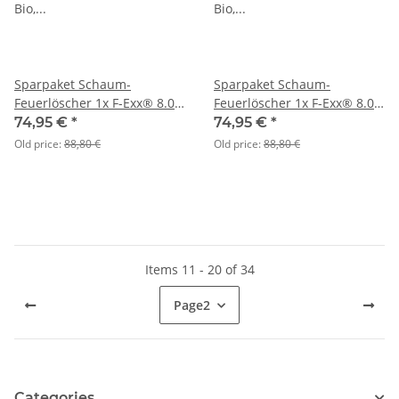
Sparpaket Schaum-
Sparpaket Schaum-
Feuerlöscher 1x F-Exx® 8.0
Feuerlöscher 1x F-Exx® 8.0
Bio, 1x F-Exx® 1.5 F, 2x F-
Bio, 1x F-Exx® 1.5 F, 2x F-
74,95 €
*
74,95 €
*
Exx® 3.0
Exx® 3.0
Old price:
88,80 €
Old price:
88,80 €
Items 11 - 20 of 34
Page
2
Categories