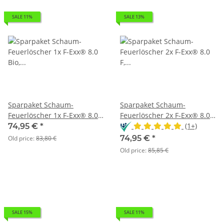
SALE 11%
SALE 13%
Sparpaket Schaum-
Sparpaket Schaum-
Feuerlöscher 1x F-Exx® 8.0
Feuerlöscher 2x F-Exx® 8.0
Bio, 2x F-Exx® 1.5 F, 1x F-
F, 1x F-Exx® 3.0 F
(1+)
74,95 €
*
Exx® 3.0
74,95 €
*
Old price:
83,80 €
Old price:
85,85 €
SALE 15%
SALE 11%