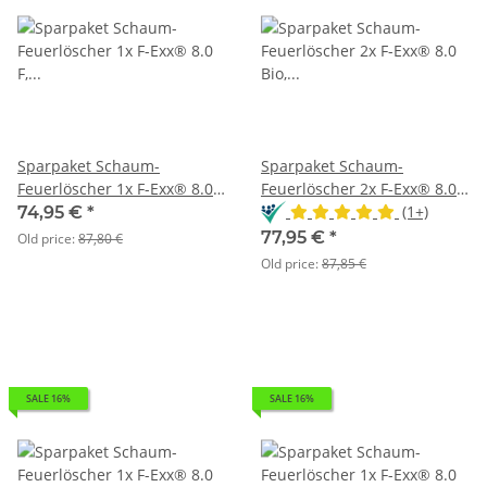
Sparpaket Schaum-
Sparpaket Schaum-
Feuerlöscher 1x F-Exx® 8.0
Feuerlöscher 2x F-Exx® 8.0
F, 1x F-Exx® 1.5 F, 2x F-Exx®
Bio, 1x F-Exx® 3.0 F
(1+)
74,95 €
*
3.0 F
77,95 €
*
Old price:
87,80 €
Old price:
87,85 €
SALE 16%
SALE 16%