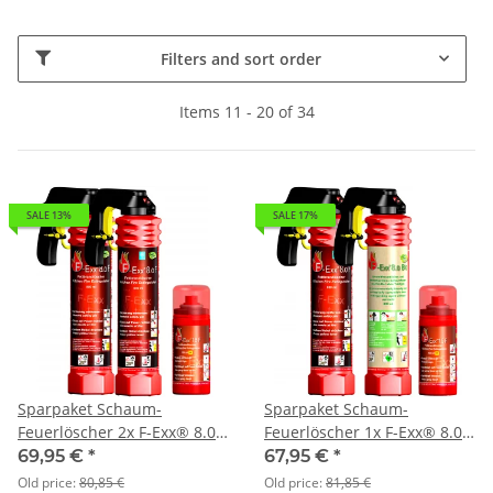
Filters and sort order
Items 11 - 20 of 34
SALE 13%
SALE 17%
Sparpaket Schaum-
Sparpaket Schaum-
Feuerlöscher 2x F-Exx® 8.0
Feuerlöscher 1x F-Exx® 8.0
F, 1x F-Exx® 1.5 F
F, 1x F-Exx® 8.0 Bio, 1x F-
69,95 €
*
67,95 €
*
Exx® 1.5
Old price:
80,85 €
Old price:
81,85 €