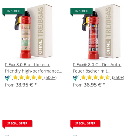
IN STOCK
IN STOCK
F-Exx 8.0 Bio - the eco-
F-Exx® 8.0 C - Der Auto-
friendly high-performance
Feuerlöscher mit
extinguisher
(500+)
Frostschutz
(250+)
from
33,95 €
*
from
36,95 €
*
SPECIAL OFFER
SPECIAL OFFER