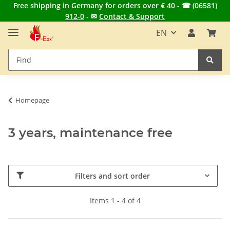
Free shipping in Germany for orders over € 40 - ☎
(06581)
912-0
- ✉
Contact & Support
EN
Homepage
3 years, maintenance free
Filters and sort order
Items 1 - 4 of 4