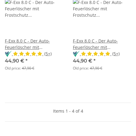
F-Exx 8.0 C - Der Auto-
F-Exx 8.0 C - Der Auto-
Feuerlöscher mit
Feuerlöscher mit
Frostschutz + Kfz-Tasche
(5+)
Frostschutz + Metall-Kfz-
(5+)
Halter
44,90 €
*
44,90 €
*
Old price:
47,90 €
Old price:
47,90 €
Items 1 - 4 of 4