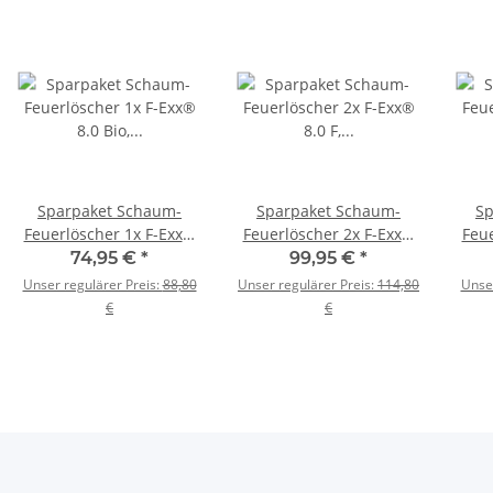
Sparpaket Schaum-
Sparpaket Schaum-
Sp
Feuerlöscher 1x F-Exx®
Feuerlöscher 2x F-Exx®
Feue
8.0 Bio, 1x F-Exx® 1.5 F,
8.0 F, 1x F-Exx® 8.0 Bio,
8.0 
74,95 €
*
99,95 €
*
2x F-Exx® 3.0
1x F-Exx® 1.5
Unser regulärer Preis:
88,80
Unser regulärer Preis:
114,80
Unser
€
€