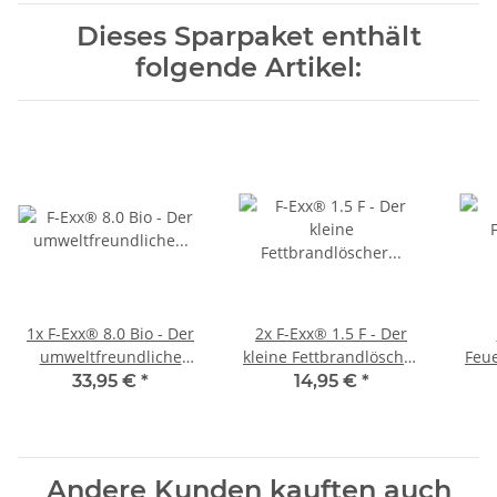
Dieses Sparpaket enthält
folgende Artikel:
1x
F-Exx® 8.0 Bio - Der
2x
F-Exx® 1.5 F - Der
umweltfreundliche
kleine Fettbrandlöscher
Feue
Allround-Feuerlöscher
für die Küche
und
33,95 €
*
14,95 €
*
inkl. Wandhalterung
Andere Kunden kauften auch