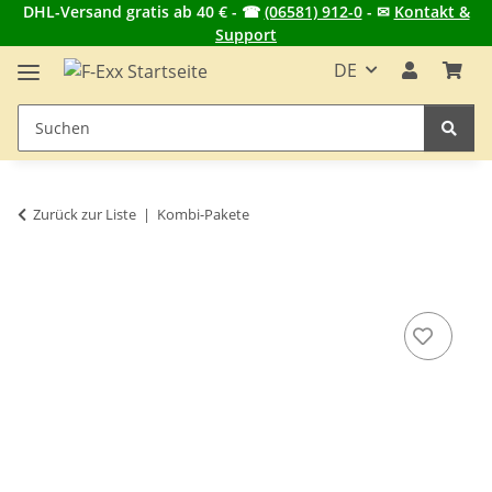
DHL-Versand gratis ab 40 € - ☎
(06581) 912-0
- ✉
Kontakt &
Support
DE
Zurück zur Liste
Kombi-Pakete