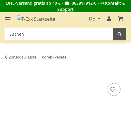
DHL-Versand gratis ab 40 € - ☎
(06581) 912-0
- ✉
Kontakt &
Support
DE
Zurück zur Liste
Kombi-Pakete