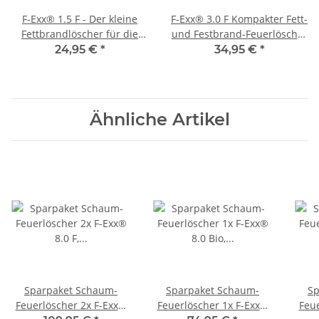
F-Exx® 1.5 F - Der kleine
F-Exx® 3.0 F Kompakter Fett-
Fettbrandlöscher für die
und Festbrand-Feuerlöscher
Küche (2er-Pack)
im 2er Pack
24,95 €
*
34,95 €
*
Ähnliche Artikel
Sparpaket Schaum-
Sparpaket Schaum-
Sp
Feuerlöscher 2x F-Exx®
Feuerlöscher 1x F-Exx®
Feue