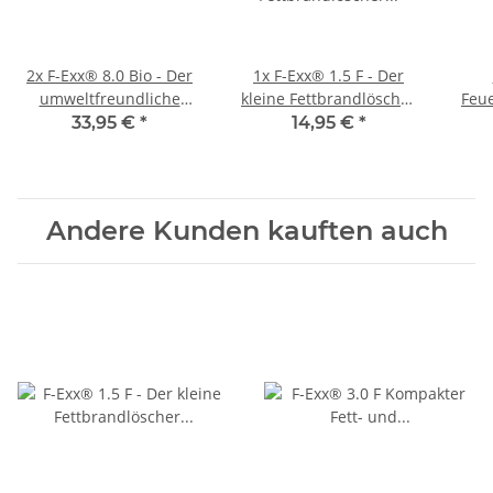
2x
F-Exx® 8.0 Bio - Der
1x
F-Exx® 1.5 F - Der
umweltfreundliche
kleine Fettbrandlöscher
Feue
Allround-Feuerlöscher
für die Küche
und
33,95 €
*
14,95 €
*
inkl. Wandhalterung
Andere Kunden kauften auch