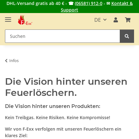
DHL-Versand gratis ab 40 € - ☎
(06581) 912-0
- ✉
Kontakt &
Support
DE
Infos
Die Vision hinter unseren
Feuerlöschern.
Die Vision hinter unseren Produkten:
Kein Treibgas. Keine Risiken. Keine Kompromisse!
Wir von F-Exx verfolgen mit unseren Feuerlöschern ein
klares Ziel: