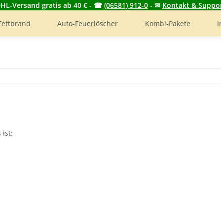
HL-Versand gratis ab 40 € - ☎
(06581) 912-0
- ✉
Kontakt & Suppo
Fettbrand
Auto-Feuerlöscher
Kombi-Pakete
I
ist: