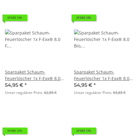
SPARE 13%
SPARE 14%
Sparpaket Schaum-
Sparpaket Schaum-
Feuerlöscher 1x F-Exx® 8.0
Feuerlöscher 1x F-Exx® 8.0
F, 2x F-Exx® 1.5 F
Bio, 2x F-Exx® 1.5 F
54,95 €
*
54,95 €
*
Unser regulärer Preis:
62,85 €
Unser regulärer Preis:
63,85 €
SPARE 12%
SPARE 13%