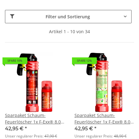
Filter und Sortierung
Artikel 1 - 10 von 34
SPARE 10%
SPARE 12%
Sparpaket Schaum-
Sparpaket Schaum-
Feuerlöscher 1x F-Exx® 8.0
Feuerlöscher 1x F-Exx® 8.0
F, 1x F-Exx® 1.5 F
Bio, 1x F-Exx® 1.5 F
42,95 €
*
42,95 €
*
Unser regulärer Preis:
47,90 €
Unser regulärer Preis:
48,90 €