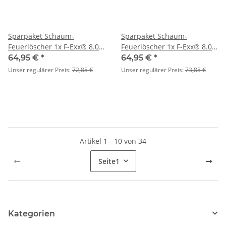
Sparpaket Schaum-
Sparpaket Schaum-
Feuerlöscher 1x F-Exx® 8.0
Feuerlöscher 1x F-Exx® 8.0
F, 2x F-Exx® 3.0 F
Bio, 2x F-Exx® 3.0 F
64,95 €
*
64,95 €
*
Unser regulärer Preis:
72,85 €
Unser regulärer Preis:
73,85 €
Artikel 1 - 10 von 34
Seite
1
Kategorien