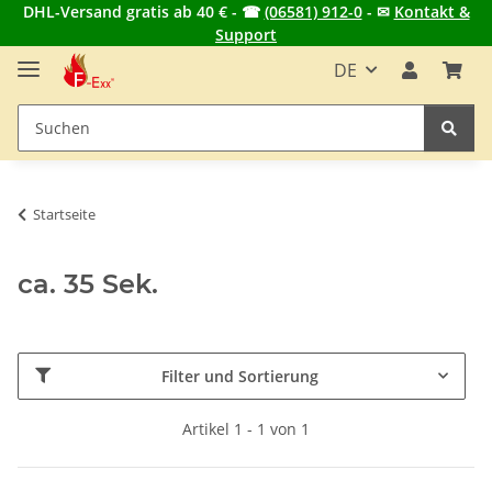
DHL-Versand gratis ab 40 € - ☎
(06581) 912-0
- ✉
Kontakt &
Support
DE
Startseite
ca. 35 Sek.
Filter und Sortierung
Artikel 1 - 1 von 1