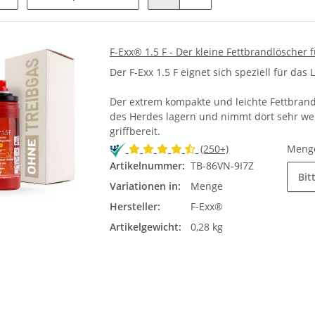
F-Exx® 1.5 F - Der kleine Fettbrandlöscher 
Der F-Exx 1.5 F eignet sich speziell für das 
Der extrem kompakte und leichte Fettbrand
des Herdes lagern und nimmt dort sehr weni
griffbereit.
(250+)
Meng
Artikelnummer:
TB-86VN-9I7Z
Bit
Variationen in:
Menge
Hersteller:
F-Exx®
Artikelgewicht:
0,28 kg