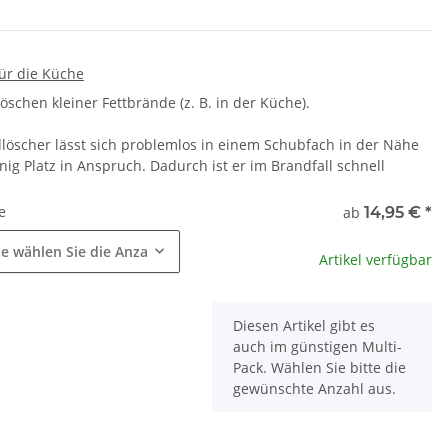
für die Küche
Löschen kleiner Fettbrände (z. B. in der Küche).
löscher lässt sich problemlos in einem Schubfach in der Nähe
g Platz in Anspruch. Dadurch ist er im Brandfall schnell
e
ab
14,95 €
*
te wählen Sie die Anzahl.
Artikel verfügbar
x
Diesen Artikel gibt es
auch im günstigen Multi-
Pack. Wählen Sie bitte die
gewünschte Anzahl aus.