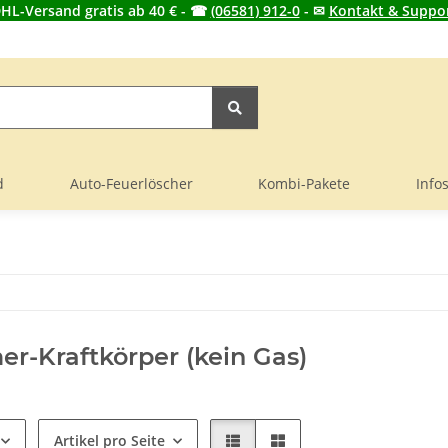
HL-Versand gratis ab 40 € - ☎
(06581) 912-0
- ✉
Kontakt & Suppo
d
Auto-Feuerlöscher
Kombi-Pakete
Info
er-Kraftkörper (kein Gas)
Artikel pro Seite