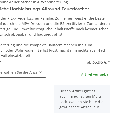
lround-Feuerlöscher inkl. Wandhalterung
liche Hochleistungs-Allround-Feuerlöscher.
 der F-Exx-Feuerlöscher-Familie. Zum einen weist er die beste
uf (durch die
MPA Dresden
und die BSI zertifiziert). Zum anderen
ertige und umweltverträgliche Inhaltsstoffe nach kosmetischen
gisch abbaubar und hautneutral ist.
. Halterung und die kompakte Bauform machen ihn zum
il oder Wohnwagen. Selbst Frost macht ihm nichts aus: Nach
voll einsatzbereit.
e
ab
33,95 €
*
te wählen Sie die Anzahl.
Artikel verfügbar
x
Diesen Artikel gibt es
auch im günstigen Multi-
Pack. Wählen Sie bitte die
gewünschte Anzahl aus.