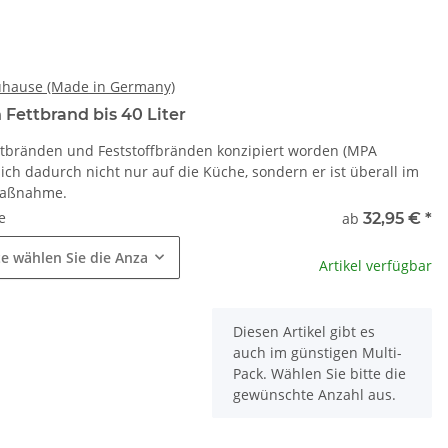
Zuhause (Made in Germany)
 Fettbrand bis 40 Liter
Fettbränden und Feststoffbränden konzipiert worden (MPA
 sich dadurch nicht nur auf die Küche, sondern er ist überall im
smaßnahme.
e
ab
32,95 €
*
te wählen Sie die Anzahl.
Artikel verfügbar
x
Diesen Artikel gibt es
auch im günstigen Multi-
Pack. Wählen Sie bitte die
gewünschte Anzahl aus.