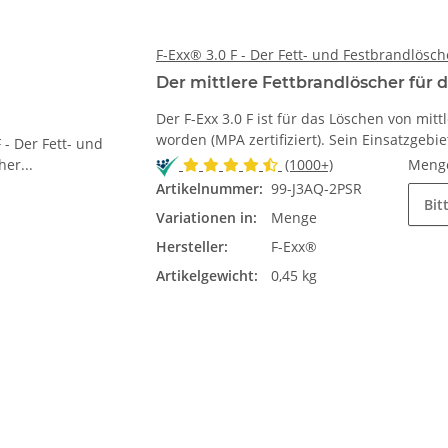
F-Exx® 3.0 F - Der Fett- und Festbrandlösc
Der mittlere Fettbrandlöscher für d
Der F-Exx 3.0 F ist für das Löschen von mit
worden (MPA zertifiziert). Sein Einsatzgebi
(1000+)
Meng
Artikelnummer:
99-J3AQ-2PSR
Bit
Variationen in:
Menge
Hersteller:
F-Exx®
Artikelgewicht:
0,45 kg