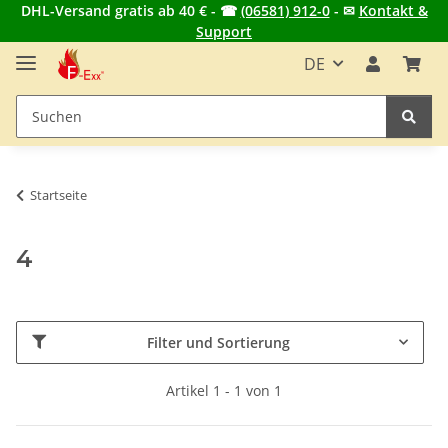
DHL-Versand gratis ab 40 € - ☎
(06581) 912-0
- ✉
Kontakt &
Support
DE
Startseite
4
Filter und Sortierung
Artikel 1 - 1 von 1