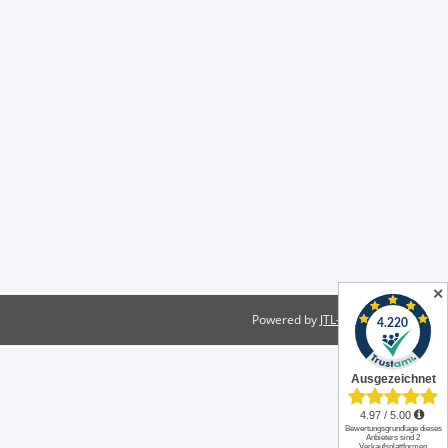
✕
Powered by
JTL-Shop