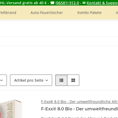
HL-Versand gratis ab 40 € - ☎
(06581) 912-0
- ✉
Kontakt & Suppo
Fettbrand
Auto-Feuerlöscher
Kombi-Pakete
I
Artikel pro Seite
F-Exx® 8.0 Bio - Der umweltfreundliche Al
F-Exx® 8.0 Bio - Der umweltfreund