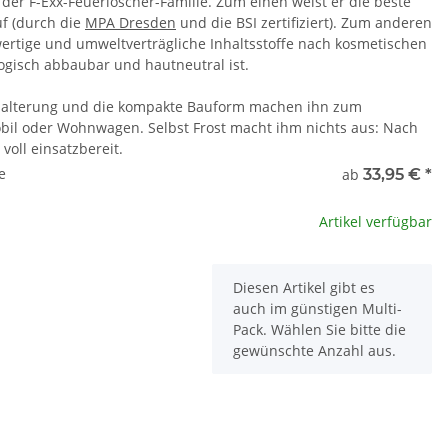
 der F-Exx-Feuerlöscher-Familie. Zum einen weist er die beste
uf (durch die
MPA Dresden
und die BSI zertifiziert). Zum anderen
ertige und umweltverträgliche Inhaltsstoffe nach kosmetischen
gisch abbaubar und hautneutral ist.
. Halterung und die kompakte Bauform machen ihn zum
il oder Wohnwagen. Selbst Frost macht ihm nichts aus: Nach
voll einsatzbereit.
e
ab
33,95 €
*
Artikel verfügbar
x
Diesen Artikel gibt es
auch im günstigen Multi-
Pack. Wählen Sie bitte die
gewünschte Anzahl aus.