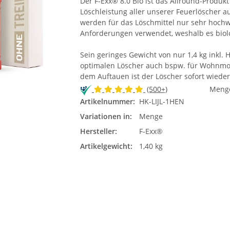
Der F-Exx® 8.0 Bio ist das Allround-Produkt
Löschleistung aller unserer Feuerlöscher a
werden für das Löschmittel nur sehr hochw
Anforderungen verwendet, weshalb es biolo
Sein geringes Gewicht von nur 1,4 kg inkl
optimalen Löscher auch bspw. für Wohnmob
dem Auftauen ist der Löscher sofort wieder 
(500+)
Meng
Artikelnummer:
HK-LIJL-1HEN
Variationen in:
Menge
Hersteller:
F-Exx®
Artikelgewicht:
1,40 kg